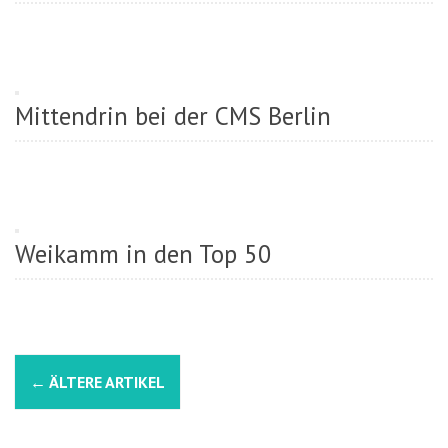
Mittendrin bei der CMS Berlin
Weikamm in den Top 50
B
←
ÄLTERE ARTIKEL
e