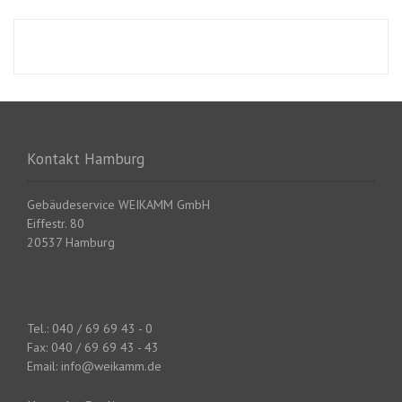
i
t
r
a
g
Kontakt Hamburg
s
-
Gebäudeservice WEIKAMM GmbH
Eiffestr. 80
N
20537 Hamburg
a
v
Tel.: 040 / 69 69 43 - 0
i
Fax: 040 / 69 69 43 - 43
Email: info@weikamm.de
g