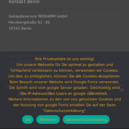
Kontakt Berlin
a
t
Gebäudeservice WEIKAMM GmbH
Herzbergstraße 82 - 86
i
10365 Berlin
o
n
Tel.: 030 / 69 53 290 - 0
Ihre Privatsphäre ist uns wichtig!
Fax: 030 / 69 53 290 - 29
Um unsere Webseite für Sie optimal zu gestalten und
Email: info@weikamm.de
fortlaufend verbessern zu können, verwenden wir Cookies.
Um dies zu ermöglichen, können Sie alle Cookies akzeptieren.
Beim Besuch unserer Website wird Google Fonts verwendet.
Impressum
|
Datenschutz
|
Unternehmensbroschüre
|
Hinweisgeberschutz
Die Schrift wird vom google Server geladen. Gleichzeitig wird
die IP-Adresse des Users an google übermittelt.
Weitere Informationen zu den von uns genutzten Cookies und
© 2026 by Gebäudeservice WEIKAMM GmbH
der Nutzung von google Fonts erhalten Sie auf der Seite
"Datenschutzerklärung".
OK
Ablehnen
Datenschutzerklärung