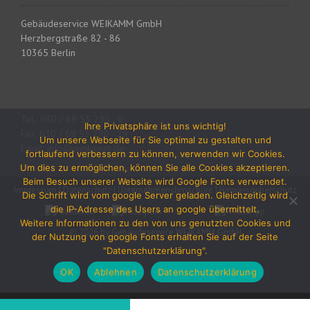
Gebäudeservice WEIKAMM GmbH
Herzbergstraße 82 - 86
10365 Berlin
Tel.: 030 / 69 53 290 - 0
Ihre Privatsphäre ist uns wichtig!
Fax: 030 / 69 53 290 - 29
Um unsere Webseite für Sie optimal zu gestalten und
Email: info@weikamm.de
fortlaufend verbessern zu können, verwenden wir Cookies.
Um dies zu ermöglichen, können Sie alle Cookies akzeptieren.
Beim Besuch unserer Website wird Google Fonts verwendet.
Impressum
|
Datenschutz
|
Unternehmensbroschüre
|
Hinweisgeberschutz
Die Schrift wird vom google Server geladen. Gleichzeitig wird
die IP-Adresse des Users an google übermittelt.
Weitere Informationen zu den von uns genutzten Cookies und
© 2026 by Gebäudeservice WEIKAMM GmbH
der Nutzung von google Fonts erhalten Sie auf der Seite
"Datenschutzerklärung".
OK
Ablehnen
Datenschutzerklärung