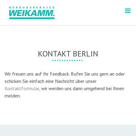
D
i
r
e
k
t
z
KONTAKT BERLIN
u
m
I
Wir freuen uns auf Ihr Feedback. Rufen Sie uns gern an oder
n
schicken Sie einfach eine Nachricht über unser
h
Kontaktformular
, wir werden uns dann umgehend bei Ihnen
a
melden.
l
t