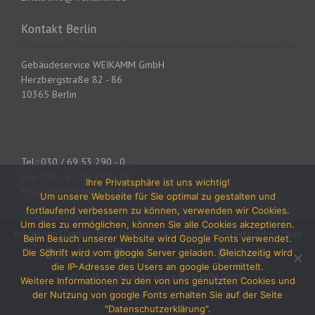
Kontakt Berlin
Gebäudeservice WEIKAMM GmbH
Herzbergstraße 82 - 86
10365 Berlin
Tel.: 030 / 69 53 290 - 0
Fax: 030 / 69 53 290 - 29
Ihre Privatsphäre ist uns wichtig!
Email: info@weikamm.de
Um unsere Webseite für Sie optimal zu gestalten und
fortlaufend verbessern zu können, verwenden wir Cookies.
Um dies zu ermöglichen, können Sie alle Cookies akzeptieren.
Impressum
|
Datenschutz
|
Unternehmensbroschüre
|
Hinweisgeberschutz
Beim Besuch unserer Website wird Google Fonts verwendet.
Die Schrift wird vom google Server geladen. Gleichzeitig wird
die IP-Adresse des Users an google übermittelt.
© 2026 by Gebäudeservice WEIKAMM GmbH
Weitere Informationen zu den von uns genutzten Cookies und
der Nutzung von google Fonts erhalten Sie auf der Seite
"Datenschutzerklärung".