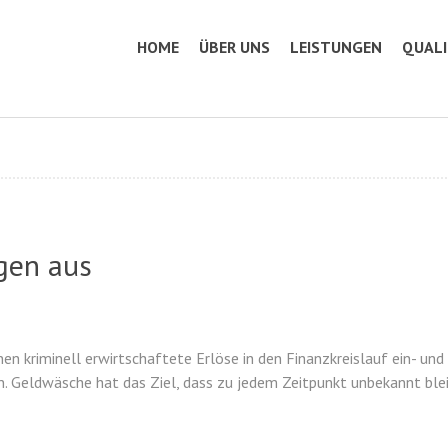
HOME
ÜBER UNS
LEISTUNGEN
QUAL
egen aus
nen kriminell erwirtschaftete Erlöse in den Finanzkreislauf ein- un
n. Geldwäsche hat das Ziel, dass zu jedem Zeitpunkt unbekannt ble