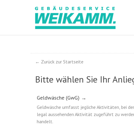
D
i
r
e
k
t
z
u
m
← Zurück zur Startseite
I
n
Bitte wählen Sie Ihr Anli
h
a
l
Geldwäsche (GwG) →
t
Geldwäsche umfasst jegliche Aktivitäten, bei de
legal aussehenden Aktivität zugeführt zu werde
handelt.