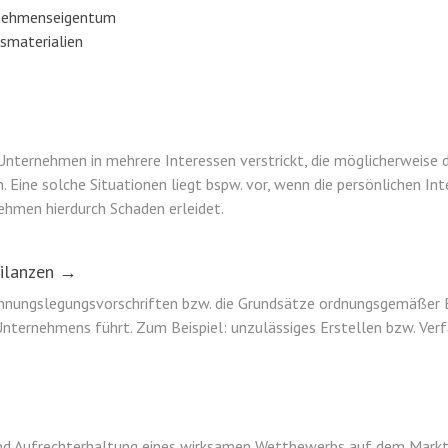
rnehmenseigentum
smaterialien
n Unternehmen in mehrere Interessen verstrickt, die möglicherweise 
 Eine solche Situationen liegt bspw. vor, wenn die persönlichen Int
hmen hierdurch Schaden erleidet.
Bilanzen →
echnungslegungsvorschriften bzw. die Grundsätze ordnungsgemäßer 
Unternehmens führt. Zum Beispiel: unzulässiges Erstellen bzw. Ver
 und Aufrechterhaltung eines wirksamen Wettbewerbs auf dem Mark