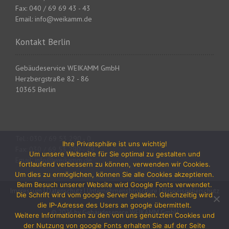
A
Fax: 040 / 69 69 43 - 43
Email: info@weikamm.de
r
Kontakt Berlin
t
i
Gebäudeservice WEIKAMM GmbH
Herzbergstraße 82 - 86
k
10365 Berlin
e
l
Tel.: 030 / 69 53 290 - 0
n
Ihre Privatsphäre ist uns wichtig!
Fax: 030 / 69 53 290 - 29
Um unsere Webseite für Sie optimal zu gestalten und
Email: info@weikamm.de
fortlaufend verbessern zu können, verwenden wir Cookies.
Um dies zu ermöglichen, können Sie alle Cookies akzeptieren.
Beim Besuch unserer Website wird Google Fonts verwendet.
Impressum
|
Datenschutz
|
Unternehmensbroschüre
|
Hinweisgeberschutz
Die Schrift wird vom google Server geladen. Gleichzeitig wird
die IP-Adresse des Users an google übermittelt.
© 2026 by Gebäudeservice WEIKAMM GmbH
Weitere Informationen zu den von uns genutzten Cookies und
der Nutzung von google Fonts erhalten Sie auf der Seite