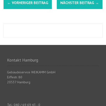
N
←
VORHERIGER BEITRAG
NÄCHSTER BEITRAG
→
a
v
i
g
a
t
Kontakt Hamburg
i
o
Gebäudeservice WEIKAMM GmbH
Eiffestr. 80
n
20537 Hamburg
i
n
Tel.: 040 / 69 69 43 - 0