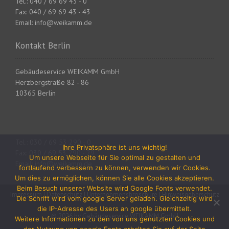
Tel.: 040 / 69 69 43 - 0
A
Fax: 040 / 69 69 43 - 43
Email: info@weikamm.de
r
Kontakt Berlin
t
i
Gebäudeservice WEIKAMM GmbH
Herzbergstraße 82 - 86
k
10365 Berlin
e
l
Tel.: 030 / 69 53 290 - 0
n
Ihre Privatsphäre ist uns wichtig!
Fax: 030 / 69 53 290 - 29
Um unsere Webseite für Sie optimal zu gestalten und
Email: info@weikamm.de
fortlaufend verbessern zu können, verwenden wir Cookies.
Um dies zu ermöglichen, können Sie alle Cookies akzeptieren.
Beim Besuch unserer Website wird Google Fonts verwendet.
Impressum
|
Datenschutz
|
Unternehmensbroschüre
|
Hinweisgeberschutz
Die Schrift wird vom google Server geladen. Gleichzeitig wird
die IP-Adresse des Users an google übermittelt.
© 2026 by Gebäudeservice WEIKAMM GmbH
Weitere Informationen zu den von uns genutzten Cookies und