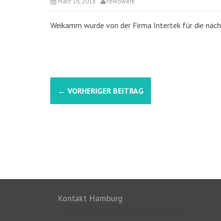
März 16, 2018
fewowerk
Weikamm wurde von der Firma Intertek für die nächst
N
←
VORHERIGER BEITRAG
a
v
i
g
a
t
Kontakt Hamburg