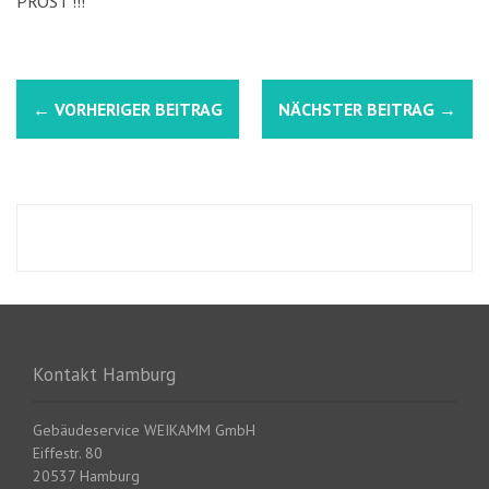
PROST !!!
N
←
VORHERIGER BEITRAG
NÄCHSTER BEITRAG
→
a
v
i
g
a
t
Kontakt Hamburg
i
o
Gebäudeservice WEIKAMM GmbH
Eiffestr. 80
n
20537 Hamburg