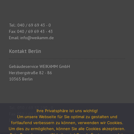
i
n
Tel.: 040 / 69 69 43 - 0
A
Fax: 040 / 69 69 43 - 43
Email: info@weikamm.de
r
Kontakt Berlin
t
i
Gebäudeservice WEIKAMM GmbH
Herzbergstraße 82 - 86
k
10365 Berlin
e
l
Tel.: 030 / 69 53 290 - 0
n
Ihre Privatsphäre ist uns wichtig!
Fax: 030 / 69 53 290 - 29
Um unsere Webseite für Sie optimal zu gestalten und
Email: info@weikamm.de
fortlaufend verbessern zu können, verwenden wir Cookies.
Um dies zu ermöglichen, können Sie alle Cookies akzeptieren.