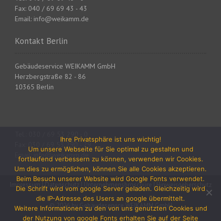
A
Fax: 040 / 69 69 43 - 43
Email: info@weikamm.de
r
Kontakt Berlin
t
i
Gebäudeservice WEIKAMM GmbH
Herzbergstraße 82 - 86
k
10365 Berlin
e
l
Tel.: 030 / 69 53 290 - 0
n
Ihre Privatsphäre ist uns wichtig!
Fax: 030 / 69 53 290 - 29
Um unsere Webseite für Sie optimal zu gestalten und
Email: info@weikamm.de
fortlaufend verbessern zu können, verwenden wir Cookies.
Um dies zu ermöglichen, können Sie alle Cookies akzeptieren.
Beim Besuch unserer Website wird Google Fonts verwendet.
Impressum
|
Datenschutz
|
Unternehmensbroschüre
|
Hinweisgeberschutz
Die Schrift wird vom google Server geladen. Gleichzeitig wird
die IP-Adresse des Users an google übermittelt.
© 2026 by Gebäudeservice WEIKAMM GmbH
Weitere Informationen zu den von uns genutzten Cookies und
der Nutzung von google Fonts erhalten Sie auf der Seite