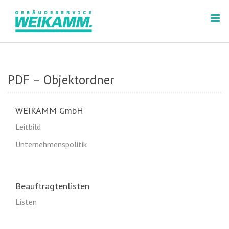
D
i
r
e
k
t
PDF – Objektordner
z
u
m
WEIKAMM GmbH
I
Leitbild
n
h
Unternehmenspolitik
a
l
t
Beauftragtenlisten
Listen