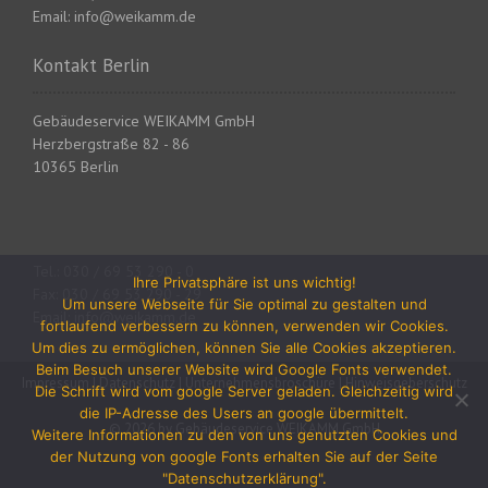
Email: info@weikamm.de
Kontakt Berlin
Gebäudeservice WEIKAMM GmbH
Herzbergstraße 82 - 86
10365 Berlin
Tel.: 030 / 69 53 290 - 0
Ihre Privatsphäre ist uns wichtig!
Fax: 030 / 69 53 290 - 29
Um unsere Webseite für Sie optimal zu gestalten und
Email: info@weikamm.de
fortlaufend verbessern zu können, verwenden wir Cookies.
Um dies zu ermöglichen, können Sie alle Cookies akzeptieren.
Beim Besuch unserer Website wird Google Fonts verwendet.
Impressum
|
Datenschutz
|
Unternehmensbroschüre
|
Hinweisgeberschutz
Die Schrift wird vom google Server geladen. Gleichzeitig wird
die IP-Adresse des Users an google übermittelt.
© 2026 by Gebäudeservice WEIKAMM GmbH
Weitere Informationen zu den von uns genutzten Cookies und
der Nutzung von google Fonts erhalten Sie auf der Seite
"Datenschutzerklärung".